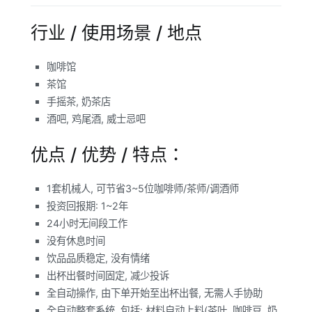
行业 / 使用场景 / 地点
咖啡馆
茶馆
手摇茶, 奶茶店
酒吧, 鸡尾酒, 威士忌吧
优点 / 优势 / 特点：
1套机械人, 可节省3~5位咖啡师/茶师/调酒师
投资回报期: 1~2年
24小时无间段工作
没有休息时间
饮品品质稳定, 没有情绪
出杯出餐时间固定, 减少投诉
全自动操作, 由下单开始至出杯出餐, 无需人手协助
全自动整套系统, 包括: 材料自动上料(茶叶, 咖啡豆, 奶,