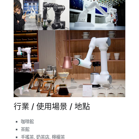
行業 / 使用場景 / 地點
咖啡館
茶館
手搖茶, 奶茶店, 檸檬茶