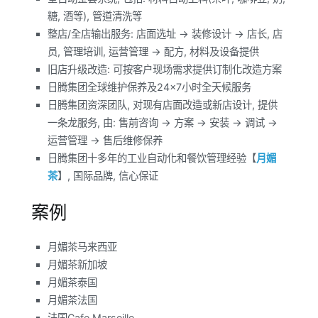
糖, 酒等), 管道清洗等
整店/全店输出服务: 店面选址 -> 装修设计 -> 店长, 店
员, 管理培训, 运营管理 -> 配方, 材料及设备提供
旧店升级改造: 可按客户现场需求提供订制化改造方案
日腾集团全球维护保养及24×7小时全天候服务
日腾集团资深团队, 对现有店面改造或新店设计, 提供
一条龙服务, 由: 售前咨询 -> 方案 -> 安装 -> 调试 ->
运营管理 -> 售后维修保养
日腾集团十多年的工业自动化和餐饮管理经验【
月媚
茶
】, 国际品牌, 信心保证
案例
月媚茶马来西亚
月媚茶新加坡
月媚茶泰国
月媚茶法国
法国Cafe Marseille