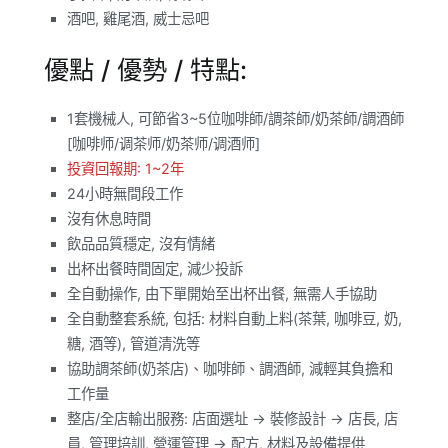
酒吧, 雞尾酒, 威士忌吧
優點 / 優勢 / 特點:
1套機械人, 可節省3~5位咖啡師/調茶師/奶茶師/調酒師
[咖啡师/调茶师/奶茶师/调酒师]
投資回報期: 1~2年
24小時無間段工作
沒有休息時間
飲品品質穩定, 沒有情緒
出杯出餐時間固定, 減少投訴
全自動操作, 由下單開始至出杯出餐, 無需人手協助
全自動整套系統, 包括: 材料自動上料(茶葉, 咖啡豆, 奶,
糖, 酒等), 管道清洗等
協助調茶師(奶茶店)、咖啡師、調酒師, 減輕其負擔和
工作量
整店/全店輸出服務: 店面選址 -> 裝修設計 -> 店長, 店
員, 管理培訓, 營運管理 -> 配方, 材料及設備提供